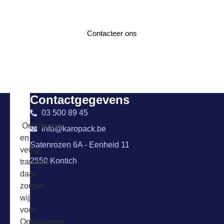
Neem gerust contact met ons op voor meer
informatie!
Contacteer ons
Contactgegevens
03 500 89 45
Omsnoeren
info@karopack.be
en
Satenrozen 6A - Eenheid 11
veilig
2550 Kontich
transport,
daar
zorgen
wij
voor.
Oplossingen