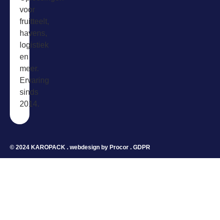
voor
fruitteelt,
havens,
logistiek
en
meer.
Ervaring
sinds
2014.
© 2024 KAROPACK . webdesign by
Procor
.
GDPR