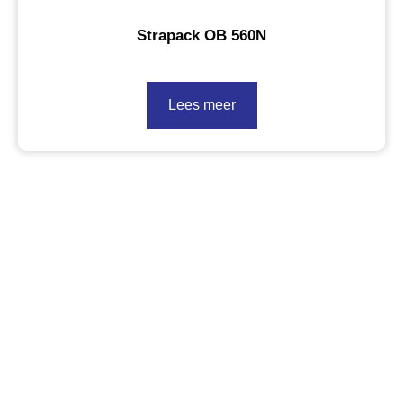
Strapack OB 560N
Lees meer
Interesse in
hoogwaardige
verpakkingsoplossingen?