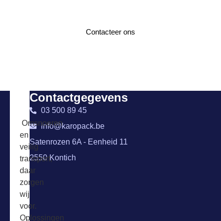
Neem gerust contact met ons op voor meer
informatie!
Contacteer ons
Contactgegevens
03 500 89 45
Omsnoeren
info@karopack.be
en
Satenrozen 6A - Eenheid 11
veilig
2550 Kontich
transport,
daar
zorgen
wij
voor.
Oplossingen