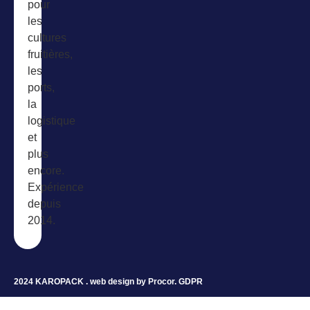
pour
les
cultures
fruitières,
les
ports,
la
logistique
et
plus
encore.
Expérience
depuis
2014.
2024 KAROPACK . web design by
Procor
.
GDPR