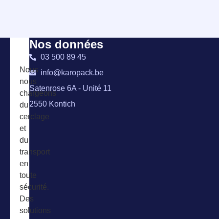
Nos données
03 500 89 45
Nous
info@karopack.be
nous
Satenrose 6A - Unité 11
chargeons
2550 Kontich
du
cerclage
et
du
transport
en
toute
sécurité.
Des
solutions