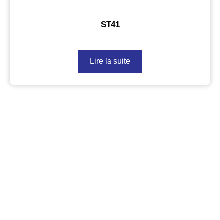
ST41
Lire la suite
Vous êtes intéressé par
des solutions d'emballage
de haute qualité ?