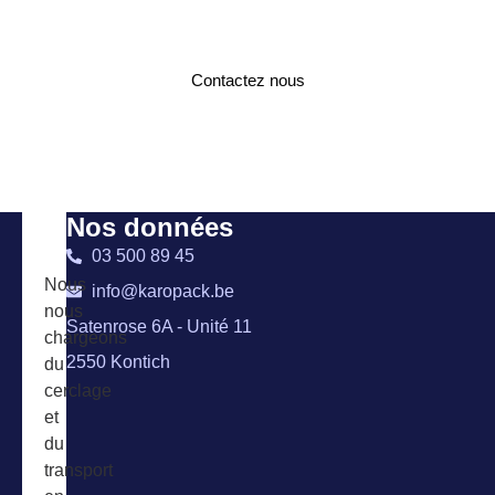
N'hésitez pas à nous contacter pour plus
d'informations !
Contactez nous
Nos données
03 500 89 45
Nous
info@karopack.be
nous
Satenrose 6A - Unité 11
chargeons
2550 Kontich
du
cerclage
et
du
transport