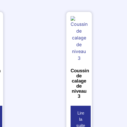
n
Coussin
de
calage
de
niveau
3
Lire
la
suite