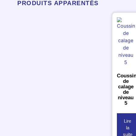
PRODUITS APPARENTÉS
Coussi
de
calage
de
niveau
5
Lire
la
suite