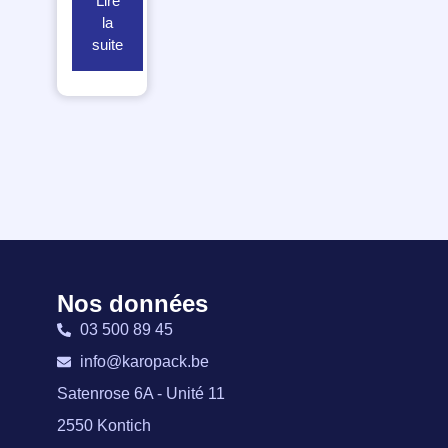
Lire
la
suite
Nos données
03 500 89 45
info@karopack.be
Satenrose 6A - Unité 11
2550 Kontich