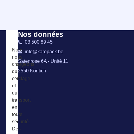
Nos données
03 500 89 45
Nous
info@karopack.be
nous
Satenrose 6A - Unité 11
chargeons
2550 Kontich
du
cerclage
et
du
transport
en
toute
sécurité.
Des