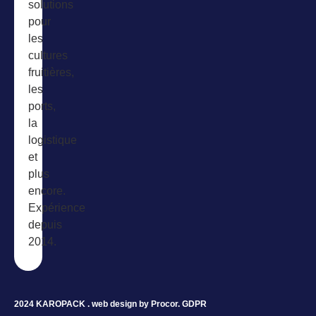
solutions
pour
les
cultures
fruitières,
les
ports,
la
logistique
et
plus
encore.
Expérience
depuis
2014.
2024 KAROPACK . web design by
Procor
.
GDPR