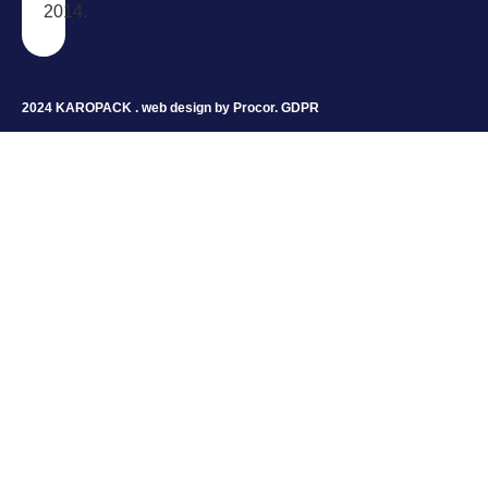
2014.
2024 KAROPACK . web design by
Procor
.
GDPR