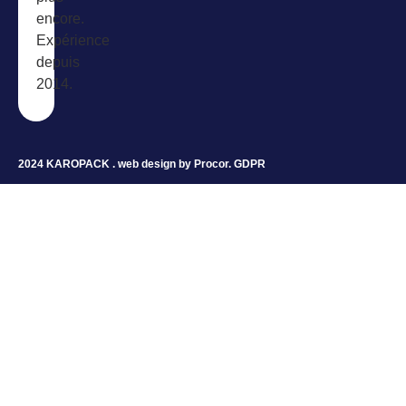
encore.
Expérience
depuis
2014.
2024 KAROPACK . web design by
Procor
.
GDPR