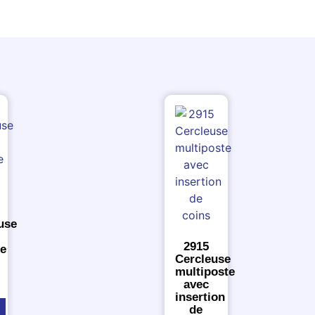
use
2915
ue
Cercleuse
multiposte
avec
insertion
de