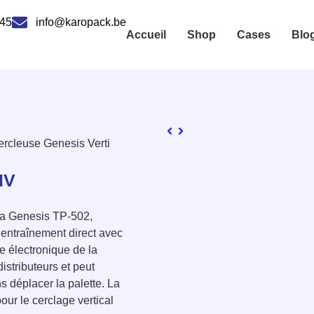
 45
info@karopack.be
Accueil
Shop
Cases
Blo
ercleuse Genesis Verti
MV
la Genesis TP-502,
entraînement direct avec
e électronique de la
distributeurs et peut
s déplacer la palette. La
ur le cerclage vertical