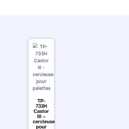
TP-
733H
Castor
III –
cercleuse
pour