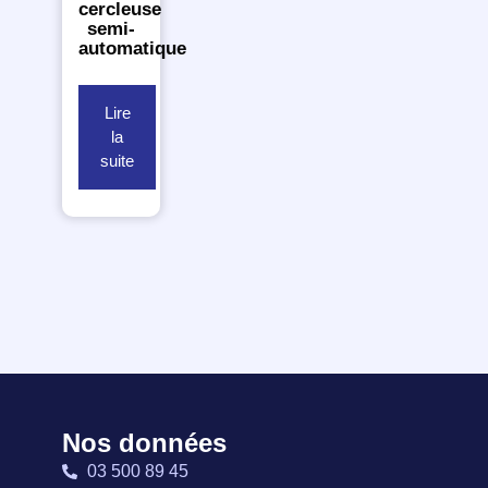
cercleuse
semi-
automatique
Lire
la
suite
Nos données
03 500 89 45