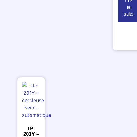
Lire
la
suite
TP-
201Y –