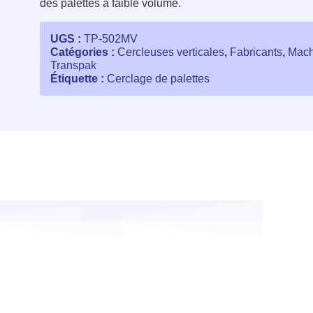
des palettes à faible volume.
UGS :
TP-502MV
Catégories :
Cercleuses verticales
,
Fabricants
,
Mach
Transpak
Étiquette :
Cerclage de palettes