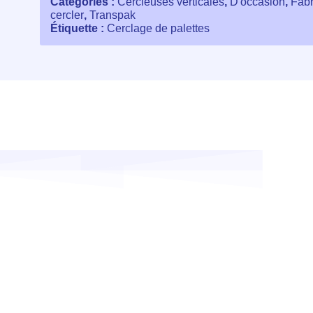
Catégories :
Cercleuses verticales
,
D'occasion
,
Fabr
cercler
,
Transpak
Étiquette :
Cerclage de palettes