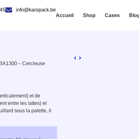
 45
info@karopack.be
Accueil
Shop
Cases
Blo
BA1300 – Cercleuse
erticalement) et de
 entre les lattes) et
llard sous la palette, il