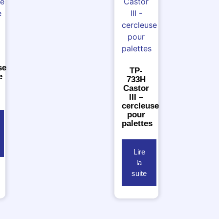
se
TP-
e
733H
Castor
III –
cercleuse
pour
palettes
Lire
la
suite