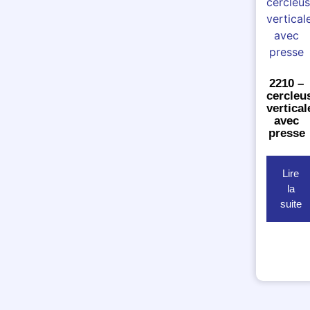
2210 –
cercleu
vertical
avec
presse
Lire
la
suite