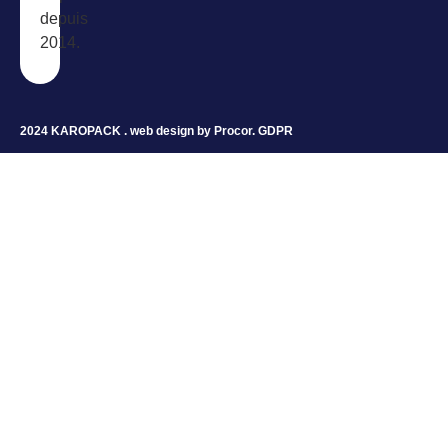
depuis
2014.
2024 KAROPACK . web design by
Procor
.
GDPR