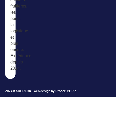
fruitières,
les
ports,
la
logistique
et
plus
encore.
Expérience
depuis
2014.
2024 KAROPACK . web design by
Procor
.
GDPR