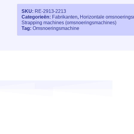
SKU:
RE-2913-2213
Categorieën:
Fabrikanten
,
Horizontale omsnoering
Strapping machines (omsnoeringsmachines)
Tag:
Omsnoeringsmachine