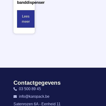
banddispenser
Lees
meer
Contactgegevens
03 500 89 45
info@karopack.be
Satenrozen 6A - Eenheid 11