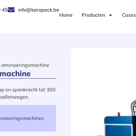
 45
info@karopack.be
Home
Producten
Cases
e omsnoeringsmachine
smachine
op en spankracht tot 300
dpalletwagen.
msnoeringsmachines