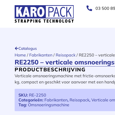
03 500 89
Catalogus
Home
/
Fabrikanten
/
Reisopack
/ RE2250 – vertical
RE2250 – verticale omsnoering
PRODUCTBESCHRIJVING
Verticale omsnoeringsmachine met frictie-omsnoerk
kg, compact en geschikt voor aanvoer met een han
SKU:
RE-2250
Categorieën:
Fabrikanten
,
Reisopack
,
Verticale o
Tag:
Omsnoeringsmachine