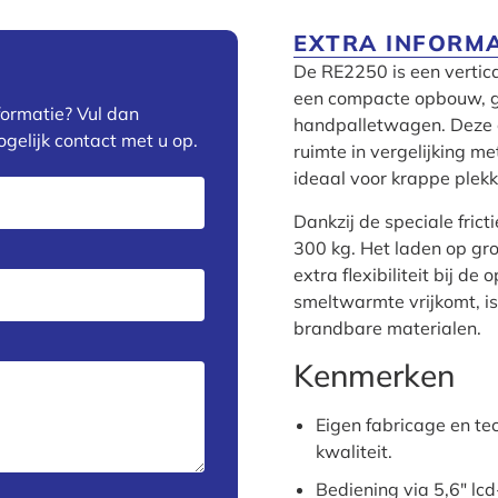
EXTRA INFORMA
De RE2250 is een verti
een compacte opbouw, g
formatie? Vul dan
handpalletwagen. Deze
gelijk contact met u op.
ruimte in vergelijking m
ideaal voor krappe plek
Dankzij de speciale fric
300 kg. Het laden op gr
extra flexibiliteit bij d
smeltwarmte vrijkomt, is 
brandbare materialen.
Kenmerken
Eigen fabricage en t
kwaliteit.
Bediening via 5,6″ lc