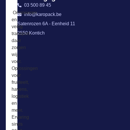
03 500 89 45
Omsnoeren
info@karopack.be
en
Satenrozen 6A - Eenheid 11
veilig
2550 Kontich
transport,
daar
zorgen
wij
voor.
Oplossingen
voor
fruitteelt,
havens,
logistiek
en
meer.
Ervaring
sinds