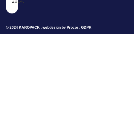
2014.
© 2024 KAROPACK . webdesign by
Procor
.
GDPR