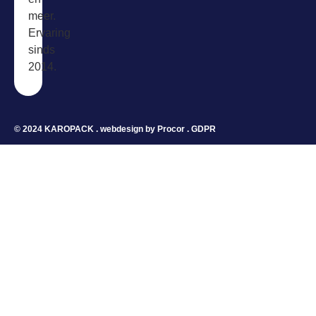
meer.
Ervaring
sinds
2014.
© 2024 KAROPACK . webdesign by
Procor
.
GDPR