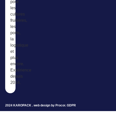
pour
les
cultures
fruitières,
les
ports,
la
logistique
et
plus
encore.
Expérience
depuis
2014.
2024 KAROPACK . web design by
Procor
.
GDPR