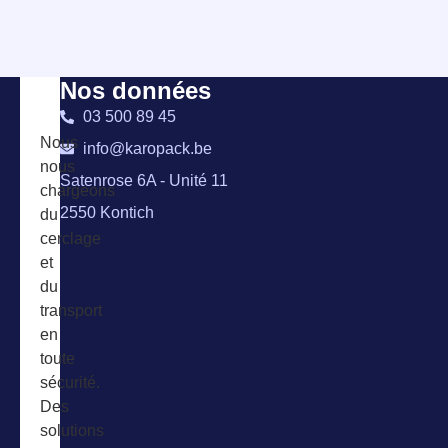
Nos données
03 500 89 45
Nous
info@karopack.be
nous
Satenrose 6A - Unité 11
chargeons
2550 Kontich
du
cerclage
et
du
transport
en
toute
sécurité.
Des
solutions