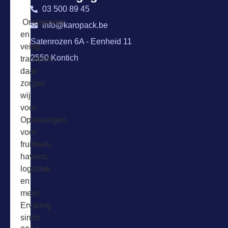
03 500 89 45
Omsnoeren
info@karopack.be
en
Satenrozen 6A - Eenheid 11
veilig
2550 Kontich
transport,
daar
zorgen
wij
voor.
Oplossingen
voor
fruitteelt,
havens,
logistiek
en
meer.
Ervaring
sinds