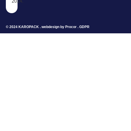
2014.
© 2024 KAROPACK . webdesign by
Procor
.
GDPR