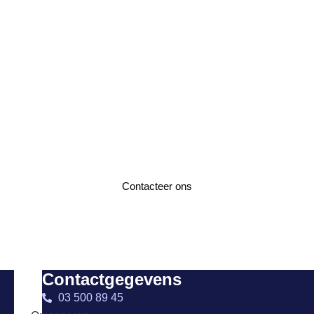
Interesse in
hoogwaardige
verpakkingsoplossingen?
Neem gerust contact met ons op voor meer
informatie!
Contacteer ons
Contactgegevens
03 500 89 45