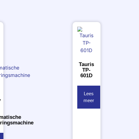
Tauris
TP-
601D
Lees
y
meer
matische
ringsmachine