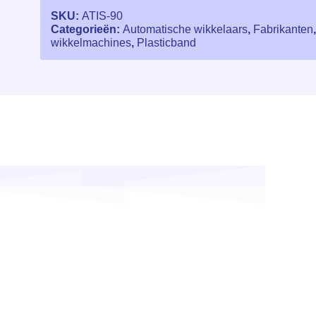
SKU:
ATIS-90
Categorieën:
Automatische wikkelaars
,
Fabrikanten
wikkelmachines
,
Plasticband