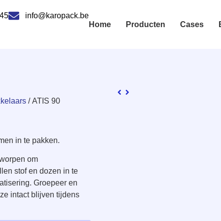
 45
info@karopack.be
Home
Producten
Cases
kelaars
/ ATIS 90
men in te pakken.
ntworpen om
en stof en dozen in te
atisering. Groepeer en
e intact blijven tijdens