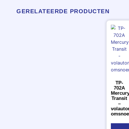
GERELATEERDE PRODUCTEN
TP-
702A
Mercur
Transit
–
volauto
omsnoe