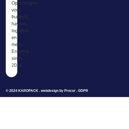
Oplossingen
voor
fruitteelt,
havens,
logistiek
en
meer.
Ervaring
sinds
2014.
© 2024 KAROPACK . webdesign by
Procor
.
GDPR