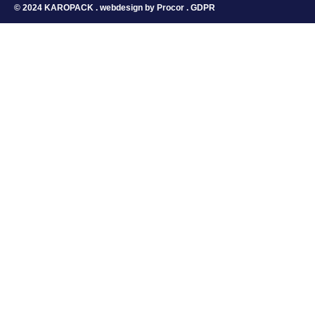
© 2024 KAROPACK . webdesign by
Procor
.
GDPR