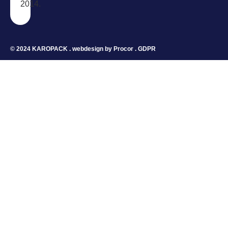
2014.
© 2024 KAROPACK . webdesign by
Procor
.
GDPR