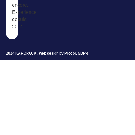
encore.
Expérience
depuis
2014.
2024 KAROPACK . web design by
Procor
.
GDPR