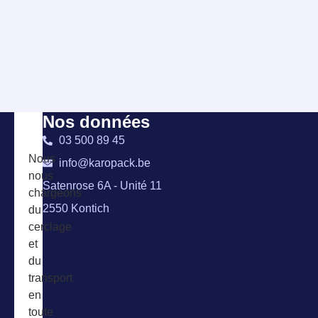
Nos données
03 500 89 45
Nous
info@karopack.be
nous
Satenrose 6A - Unité 11
chargeons
2550 Kontich
du
cerclage
et
du
transport
en
toute