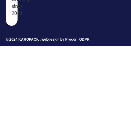
sinds
2014.
© 2024 KAROPACK . webdesign by
Procor
.
GDPR