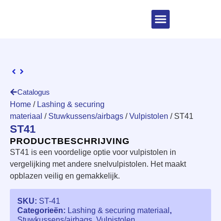
Catalogus
Home
/
Lashing & securing
materiaal
/
Stuwkussens/airbags
/
Vulpistolen
/ ST41
ST41
PRODUCTBESCHRIJVING
ST41 is een voordelige optie voor vulpistolen in
vergelijking met andere snelvulpistolen. Het maakt
opblazen veilig en gemakkelijk.
SKU:
ST-41
Categorieën:
Lashing & securing materiaal
,
Stuwkussens/airbags
,
Vulpistolen