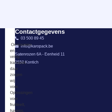
Contactgegevens
03 500 89 45
Omsnoeren
info@karopack.be
en
Satenrozen 6A - Eenheid 11
veilig
2550 Kontich
transport,
daar
zorgen
wij
voor.
Oplossingen
voor
fruitteelt,
havens,