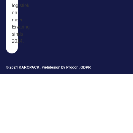
logistiek
en
meer.
Ervaring
sinds
2014.
© 2024 KAROPACK . webdesign by
Procor
.
GDPR